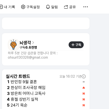
내 기록
구독설정
알림
공유
뇌생각
구독
구독
6.6천명
하루 5분 건강 습관을 전합니다 문의 :
ohsun130326@gmail.com
실시간 트렌드
오늘 16:02 기준
반민정 9월 결혼
1
한상미 조사국장 해임
2
방은희 어머니 고독사
3
휴젤 상반기 실적
4
24기 옥순
5