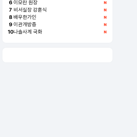
이모란 원장
6
비서실장 강훈식
7
배우한가인
8
이관개방증
9
나솔사계 국화
10