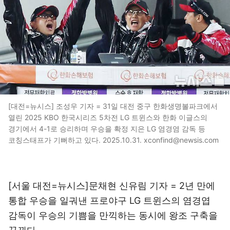
[대전=뉴시스] 조성우 기자 = 31일 대전 중구 한화생명볼파크에서
열린 2025 KBO 한국시리즈 5차전 LG 트윈스와 한화 이글스의
경기에서 4-1로 승리하며 우승을 확정 지은 LG 염경염 감독 등
코칭스태프가 기뻐하고 있다. 2025.10.31. xconfind@newsis.com
[서울 대전=뉴시스]문채현 신유림 기자 = 2년 만에
통합 우승을 일궈낸 프로야구 LG 트윈스의 염경엽
감독이 우승의 기쁨을 만끽하는 동시에 왕조 구축을