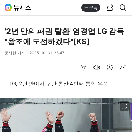
공유하기
통합검색
뉴시스
구독
'2년 만의 패권 탈환' 염경엽 LG 감독
"왕조에 도전하겠다"[KS]
문채현 기자
2025. 10. 31. 23:47
요약보기
음성으로 듣기
번역 설정
글씨크기 조절하기
LG, 2년 만이자 구단 통산 4번째 통합 우승
이미지 크게 보기