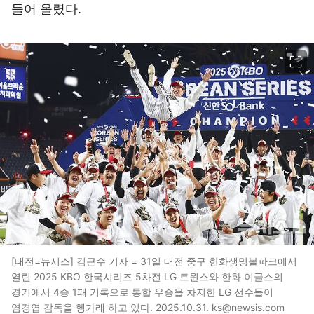
들어 올렸다.
이미지 크게 보기
[대전=뉴시스] 김근수 기자 = 31일 대전 중구 한화생명볼파크에서
열린 2025 KBO 한국시리즈 5차전 LG 트윈스와 한화 이글스의
경기에서 4승 1패 기록으로 통합 우승을 차지한 LG 선수들이
염경엽 감독을 헹가래 하고 있다. 2025.10.31. ks@newsis.com