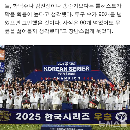
들, 함덕주나 김진성이나 송승기보다는 톨허스트가
막을 확률이 높다고 생각했다. 투구 수가 90개를 넘
었으면 고민했을 것이다. 사실은 90개 넘었어도 무
릎을 꿇어볼까 생각했다"고 장난스럽게 웃었다.
이미지 크게 보기