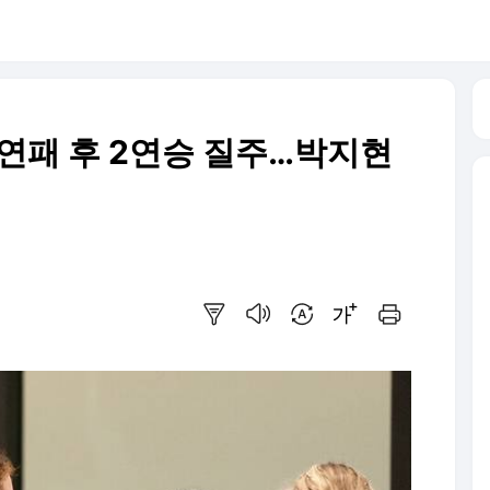
3연패 후 2연승 질주…박지현
요약보기
음성으로 듣기
번역 설정
글씨크기 조절하기
인쇄하기