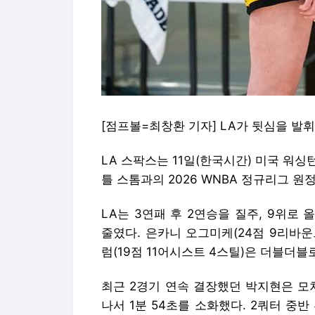
[점프볼=최창환 기자] LA가 뒷심을 발휘
LA 스팍스는 11일(한국시간) 미국 워
틀 스톰과의 2026 WNBA 정규리그 원
LA는 3연패 후 2연승을 질주, 9위로
줄였다. 은카니 오그미케(24점 9리바운
럼(19점 11어시스트 4스틸)은 더블더블
최근 2경기 연속 결장했던 박지현은 모처
나서 1분 54초를 소화했다. 2쿼터 중