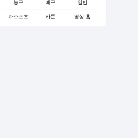
농구
배구
일반
e-스포츠
카툰
영상 홈