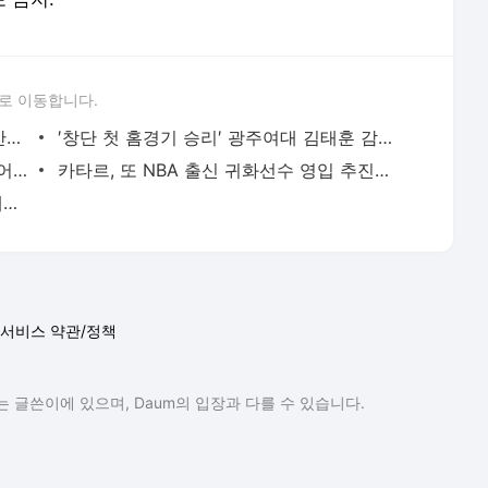
로 이동합니다.
‘역대 최다 29점 차 역전극’ 뉴욕, 53년 만의 우승 –1승…“닉스 역사상 가장 위대한 플레이”
′창단 첫 홈경기 승리′ 광주여대 김태훈 감독 ＂목표는 플레이오프 진출＂
3x3 전국체전 정식종목 효과? 코리아투어, 대학 엘리트 팀들도 참가한다...고성대회를 향한 열기
카타르, 또 NBA 출신 귀화선수 영입 추진…신인상 2위 넌에게 5년 계약 제안
효자 아들과 휴가 보낸 양재혁, 동생 양재민과 같은 코트 설 수 있을까?
서비스 약관/정책
 글쓴이에 있으며, Daum의 입장과 다를 수 있습니다.