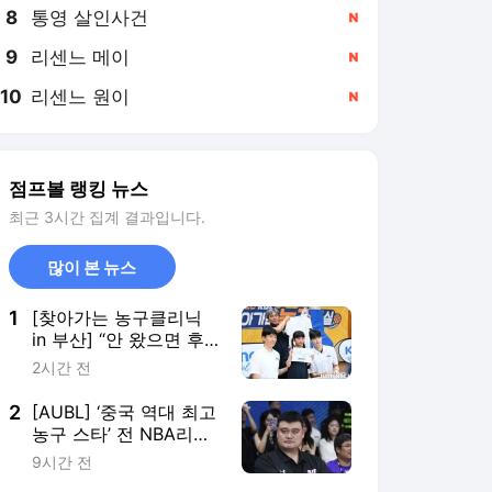
8
통영 살인사건
,신규
9
리센느 메이
,신규
10
리센느 원이
,신규
점프볼 랭킹 뉴스
최근 3시간 집계 결과입니다.
많이 본 뉴스
1
[찾아가는 농구클리닉
in 부산] “안 왔으면 후
회할 뻔했어요” 분위기
2시간 전
끌어올린 부녀의 ‘특급
칭찬’
2
[AUBL] ‘중국 역대 최고
농구 스타’ 전 NBA리거
야오밍, 2년 연속 AUBL
9시간 전
현장 찾았다