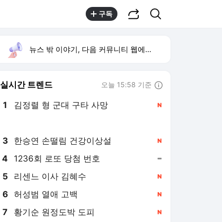
공유하기
검색
구독
뉴스 밖 이야기, 다음 커뮤니티 웹에서 보기
실시간 트렌드
오늘 15:58 기준
툴팁보기
1
김정렬 형 군대 구타 사망
,신규
2
박시영 tv
,신규
3
한승연 손떨림 건강이상설
,신규
4
1236회 로또 당첨 번호
,유지
5
리센느 이사 김혜수
,신규
6
허성범 열애 고백
,신규
7
황기순 원정도박 도피
,신규