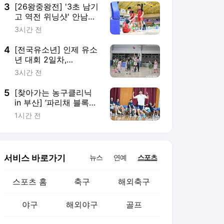
3
[26왕중왕전] '3초 남기
고 역전 위닝샷' 안남중,
8강행… 침산중·용산중
3시간 전
도 대승(남중부 종합)
4
[전국유소년] 인제 유소
년 대회 2일차,
U8·U9·U10·U18 우승컵
3시간 전
주인공 가려졌다(종합)
5
[찾아가는 농구클리닉
in 부산] ‘파리채 블록
슛’부터 기약까지…KCC
1시간 전
가 어린이들에게 준 선
물
서비스 바로가기
뉴스
연예
스포츠
스포츠 홈
축구
해외축구
야구
해외야구
골프