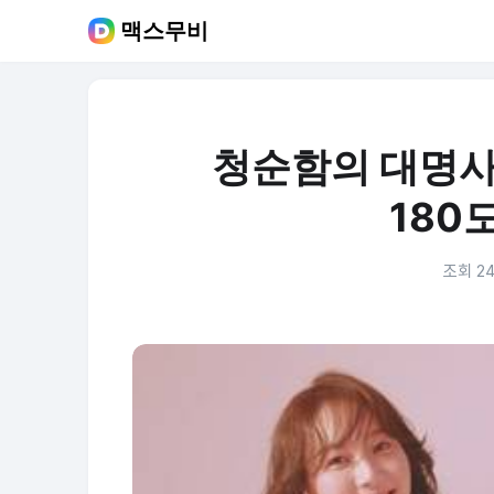
맥스무비
청순함의 대명사
180
조회 24