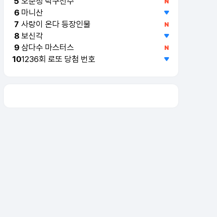
오준성 탁구선수
5
마니산
6
사랑이 온다 등장인물
7
보신각
8
삼다수 마스터스
9
1236회 로또 당첨 번호
10