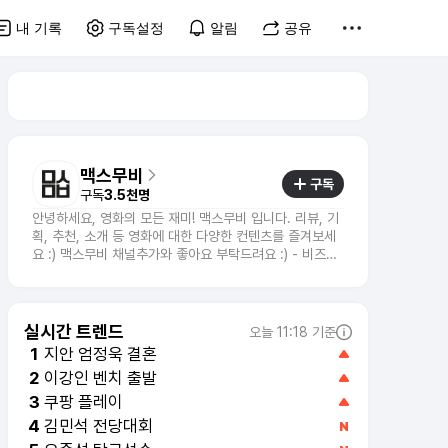
내 기록
구독설정
알림
공유
맥스무비
구독
구독
3.5천명
안녕하세요, 영화의 모든 재미! 맥스무비 입니다. 리뷰, 기
획, 추천, 소개 등 영화에 대한 다양한 컨텐츠를 즐겨보세
요 :) 맥스무비 채널추가와 좋아요 부탁드려요 :) - 비즈니
스 문의 : mkt@maxmovie.com
실시간 트렌드
오늘 11:18 기준
지안 엄정욱 결혼
1
이강인 벤치 출발
2
김민석 전당대회
4