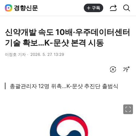
공유하기
통합검색
경향신문
구독
신약개발 속도 10배·우주데이터센터
기술 확보…K-문샷 본격 시동
이정호 기자
2026. 5. 27. 13:29
번역 설정
글씨크기 조절하기
총괄관리자 12명 위촉…K-문샷 추진단 출범식
이미지 크게 보기