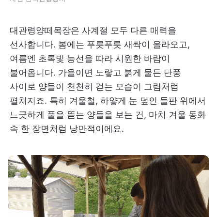
대관령양떼목장은 사계절 모두 다른 매력을
선사합니다. 봄에는 푸릇푸릇 새싹이 올라오고,
여름엔 초록빛 능선을 따라 시원한 바람이
불어옵니다. 가을이면 노랗고 붉게 물든 단풍
사이로 양들이 천천히 걷는 모습이 그림처럼
펼쳐지죠. 특히 겨울철, 하얗게 눈 덮인 들판 위에서
느긋하게 풀을 뜯는 양들을 보는 건, 마치 겨울 동화
속 한 장면처럼 낭만적이에요.