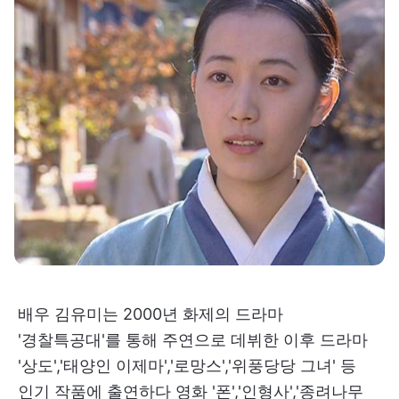
배우 김유미는 2000년 화제의 드라마
'경찰특공대'를 통해 주연으로 데뷔한 이후 드라마
'상도','태양인 이제마','로망스','위풍당당 그녀' 등
인기 작품에 출연하다 영화 '폰','인형사','종려나무