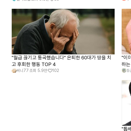
"월급 끊기고 통곡했습니다" 은퇴한 60대가 땅을 치
"이
고 후회한 행동 TOP 4
하는
써니77
조회
5.9만
102
듀
"톱