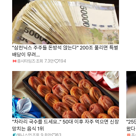
"삼전닉스 주주들 돈방석 앉는다" 200조 풀리면 특별
배당이 무려...
증시타임즈
조회
7.3만
194
"차라리 국수를 드세요.." 50대 이후 자주 먹으면 신장
"2
망치는 음식 1위
왔다
웰니스업
조회
9.8만
83
주