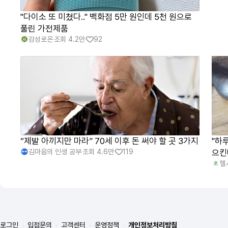
"다이소 또 미쳤다.." 백화점 5만 원인데 5천 원으로
풀린 가전제품
감성로온
조회
4.2만
92
“제발 아끼지만 마라” 70세 이후 돈 써야 할 곳 3가지
"하
김마음의 인생 공부
조회
4.6만
119
으킨
헬
로그인
입점문의
고객센터
운영정책
개인정보처리방침