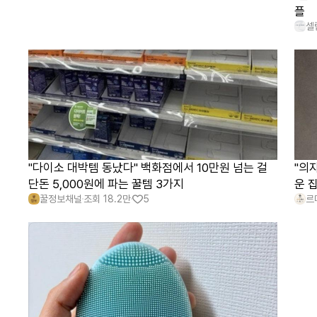
플
셀
"다이소 대박템 동났다" 백화점에서 10만원 넘는 걸
"의
단돈 5,000원에 파는 꿀템 3가지
운 
꿀정보채널
조회
18.2만
5
르