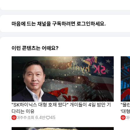
마음에 드는 채널을 구독하려면 로그인하세요.
이런 콘텐츠는 어때요?
"SK하이닉스 대형 호재 떴다" 개미들이 4일 밤만 기
"물
다리는 이유
'대형
대주주
조회
6.4만
45
대