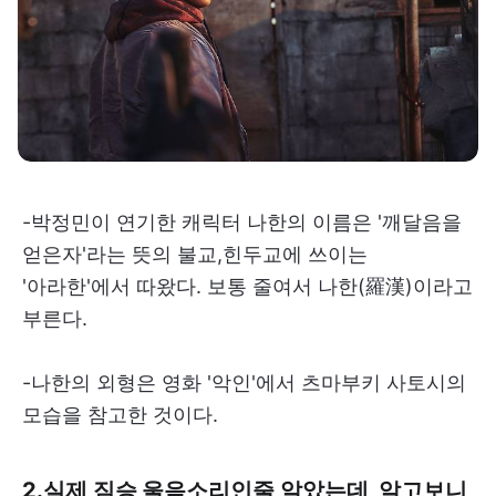
-박정민이 연기한 캐릭터 나한의 이름은 '깨달음을
얻은자'라는 뜻의 불교,힌두교에 쓰이는
'아라한'에서 따왔다. 보통 줄여서 나한(羅漢)이라고
부른다.
-나한의 외형은 영화 '악인'에서 츠마부키 사토시의
모습을 참고한 것이다.
2.실제 짐승 울음소리인줄 알았는데, 알고보니