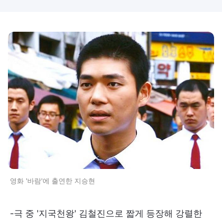
영화 '바람'에 출연한 지승현
-극 중 '지국천왕' 김철진으로 짧게 등장해 강렬한