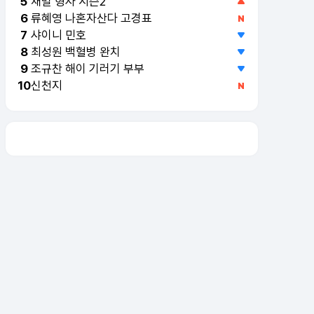
재벌 형사 시즌2
5
류혜영 나혼자산다 고경표
6
샤이니 민호
7
최성원 백혈병 완치
8
조규찬 해이 기러기 부부
9
신천지
10