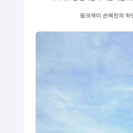
핑크색이 손예진의 하얀