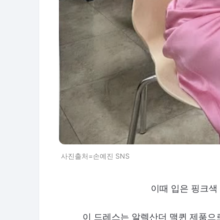
사진출처=손예진 SNS
이때 입은 핑크색
이 드레스는 알렉산더 맥퀸 제품으로