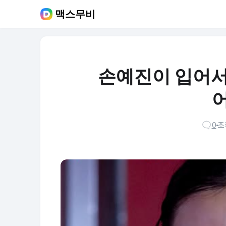
맥스무비
손예진이 입어서
0
조