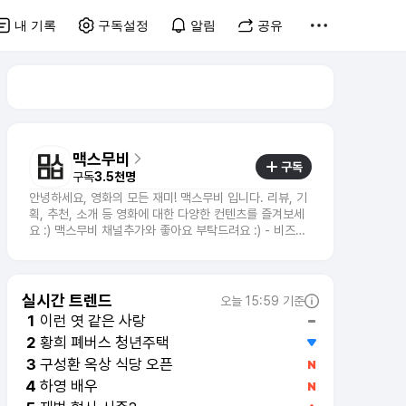
내 기록
구독설정
알림
공유
맥스무비
구독
구독
3.5천명
안녕하세요, 영화의 모든 재미! 맥스무비 입니다. 리뷰, 기
획, 추천, 소개 등 영화에 대한 다양한 컨텐츠를 즐겨보세
요 :) 맥스무비 채널추가와 좋아요 부탁드려요 :) - 비즈니
스 문의 : mkt@maxmovie.com
실시간 트렌드
오늘 15:59 기준
이런 엿 같은 사랑
1
황희 폐버스 청년주택
2
구성환 옥상 식당 오픈
3
하영 배우
4