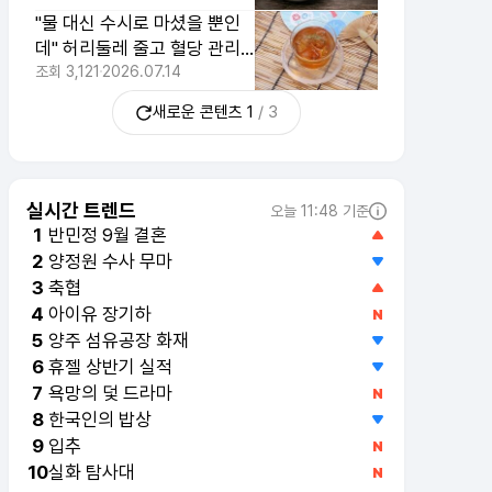
"물 대신 수시로 마셨을 뿐인
데" 허리둘레 줄고 혈당 관리
도운 '3가지 자연 음료'
조회
3,121
2026.07.14
새로운 콘텐츠
1
/
3
실시간 트렌드
오늘 11:48 기준
반민정 9월 결혼
1
양정원 수사 무마
2
축협
3
아이유 장기하
4
양주 섬유공장 화재
5
휴젤 상반기 실적
6
욕망의 덫 드라마
7
한국인의 밥상
8
입추
9
실화 탐사대
10