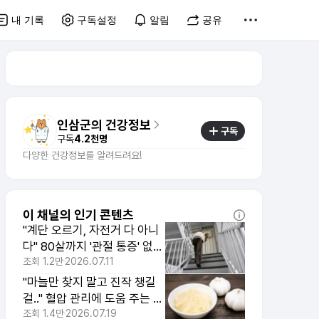
내 기록
구독설정
알림
공유
인삼군의 건강정보
구독
구독
4.2천명
다양한 건강정보를 알려드려요!
이 채널의 인기 콘텐츠
"계단 오르기, 자전거 다 아니
다" 80살까지 '관절 통증' 없이
활기차게 살게 해준 운동
조회
1.2만
2026.07.11
"마늘만 찾지 말고 진작 챙길
걸.." 혈압 관리에 도움 주는 예
상 밖의 채소
조회
1.4만
2026.07.19