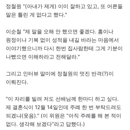
정철원 “(아내가 제게) 이미 잘하고 있고, 또 어른들
말은 틀린 게 없다고 했다."
이순철 "제 말을 오해 안 했으면 좋겠다. 홈이나
원정이나 기복 없이 성적을 내길 바라는 마음에서
이야기했으니까 다시 한번 집사람한테 그게 기분이
나빴으면 이해하라고 전해달라."
그리고 인터뷰 말미에 정철원의 멋진 반격(?)이
이뤄진다.
"이 자리를 빌려 저도 선배님께 한마디 하고 싶다.
제 결혼식이 12월 14일인데 주례 한 번 부탁드려도
되겠냐(웃음)." (이 위원은 “아직 주례를 해 본 적이
없다. 생각해 보겠다”라고 답했다.)