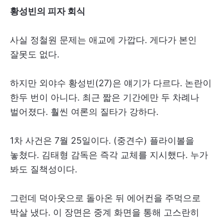
황성빈의 피자 회식
사실 정철원 문제는 애교에 가깝다. 게다가 본인
잘못도 없다.
하지만 외야수 황성빈(27)은 얘기가 다르다. 논란이
한두 번이 아니다. 최근 짧은 기간에만 두 차례나
벌어졌다. 훨씬 여론의 질타가 강하다.
1차 사건은 7월 25일이다. (중견수) 플라이볼을
놓쳤다. 김태형 감독은 즉각 교체를 지시했다. 누가
봐도 질책성이다.
그런데 덕아웃으로 돌아온 뒤 에어컨을 주먹으로
박살 냈다. 이 장면은 중계 화면을 통해 고스란히