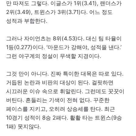
만 따져도 그렇다. 이글스가 1위(3.41), 랜더스가
2위(3.49), 트윈스가 3위(3.71)다. 어느 정도
성적과 부합한다.
그러나 자이언츠는 8위(4.53)다. 대신 팀 타율이
1등(0.277)이다. ‘마운드가 강해야, 성적을 낸다.’
그런 야구계의 정설이 무색할 지경이다.
그것 만이 아니다. 진짜 특이한 대목은 따로 있다.
거듭된 논란과 비판의 대상이 된다. 걸핏하면
시끄러운 이슈 속으로 휘말린다. 그런데도 꿋꿋이
버틴다. 흔들리는 기색이 전혀 없다. 꾸준한
페이스를 지키고, 오히려 상승세를 탄다. 최근
10경기 성적이 8승 2패다. 활활 타는 트윈스(9승
1패) 못지않다.