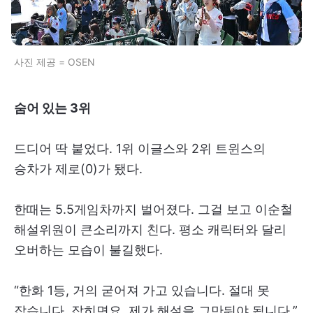
사진 제공 = OSEN
숨어 있는 3위
드디어 딱 붙었다. 1위 이글스와 2위 트윈스의
승차가 제로(0)가 됐다.
한때는 5.5게임차까지 벌어졌다. 그걸 보고 이순철
해설위원이 큰소리까지 친다. 평소 캐릭터와 달리
오버하는 모습이 불길했다.
“한화 1등, 거의 굳어져 가고 있습니다. 절대 못
잡습니다. 잡히면요, 제가 해설을 그만둬야 됩니다.”