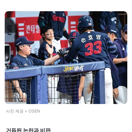
사진 제공 = OSEN
거듭된 논란과 비판