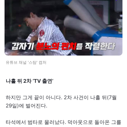
유튜브 채널 '스탐' 캡처
나흘 뒤 2차 ‘TV 출연’
하지만 그게 끝이 아니다. 2차 사건이 나흘 뒤(7월
29일)에 벌어진다.
타석에서 범타로 물러났다. 덕아웃으로 돌아온 그를