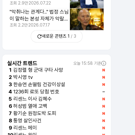
장 확실한 것 1위
조회
2.9만
2026.07.22
"악취나는 관계다.." 법정 스님
이 말하는 본성 자체가 악랄한
티나는 사람의 특징 4가지
조회
2.2만
2026.07.17
새로운 콘텐츠
1
/
3
실시간 트렌드
오늘 15:58 기준
김정렬 형 군대 구타 사망
1
박시영 tv
2
한승연 손떨림 건강이상설
3
1236회 로또 당첨 번호
4
리센느 이사 김혜수
5
허성범 열애 고백
6
황기순 원정도박 도피
7
통영 살인사건
8
리센느 메이
9
리센느 원이