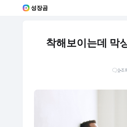
성장곰
착해보이는데 막상
0
조회