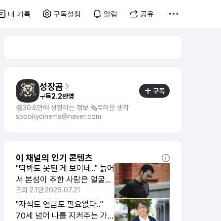
내 기록
구독설정
알림
공유
성장곰
구독
구독
2.2만명
📰30초만에 성장하는 정보 🗞️두터운 생각
spookycinema@naver.com
이 채널의 인기 콘텐츠
"딱봐도 못된 게 보이네.." 늙어
서 본성이 추한 사람은 얼굴에
서 티가 나는 이유
조회
2.1만
2026.07.21
"자식도 연금도 필요없다.."
70세 넘어 나를 지켜주는 가