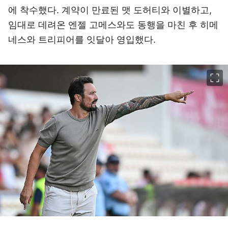
에 착수했다. 계약이 만료된 맷 도허티와 이별하고,
임대로 데려온 엔젤 고메스와도 동행을 마친 후 히메
네스와 트리피어를 잇달아 영입했다.
이미지 크게 보기