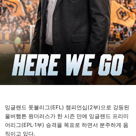
잉글랜드 풋볼리그(EFL) 챔피언십(2부)으로 강등된
울버햄튼 원더러스가 한 시즌 만에 잉글랜드 프리미
어리그(EPL·1부) 승격을 목표로 하면서 분주하게 움
직이고 있다.