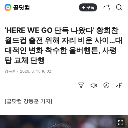
공유하기
통합검색
골닷컴
구독
‘HERE WE GO 단독 나왔다’ 황희찬
월드컵 출전 위해 자리 비운 사이…대
대적인 변화 착수한 울버햄튼, 사령
탑 교체 단행
강동훈
2026. 6. 11. 16:02
요약보기
음성으로 듣기
번역 설정
글씨크기 조절하기
[골닷컴 강동훈 기자]
이미지 크게 보기