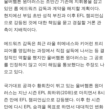
울버햄튼 원더러스는 조만간 기존에 지휘봉을 잡고
있던 롭 에드워즈 감독과 계약을 해지할 계획이다.
현지에선 부임 초반 성적 부진과 이후 EFL 챔피언십
으로 강등된 것에 대한 책임을 묻고 경질할 거론 관
측이 지배적이다.
에드워즈 감독은 최근 라울 히메네스와 키어런 트리
피어를 영입하는 과정에서 직접 설득에 나서는 등 결
정적인 역할을 했지만 울버햄튼 원더러스는 그 공로
를 인정하지 않고 이미 해임을 통보했다는 주장도 나
오고 있다.
국가대표 공격수 황희찬이 뛰고 있는 울버햄튼 원더
러스는 지난 시즌 EPL 최하위(20위)로 마치면서 8시
즌 만에 EFL 챔피언십으로 강등됐다. 이후 한 시즌
만에 다시 EPL 승격을 목표로 하면서 대대적인 변화