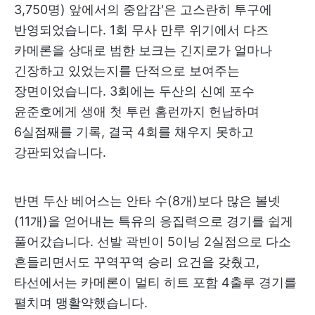
3,750명) 앞에서의 중압감'은 고스란히 투구에
반영되었습니다. 1회 무사 만루 위기에서 다즈
카메론을 상대로 범한 보크는 긴지로가 얼마나
긴장하고 있었는지를 단적으로 보여주는
장면이었습니다. 3회에는 두산의 신예 포수
윤준호에게 생애 첫 투런 홈런까지 헌납하며
6실점째를 기록, 결국 4회를 채우지 못하고
강판되었습니다.
반면 두산 베어스는 안타 수(8개)보다 많은 볼넷
(11개)을 얻어내는 특유의 응집력으로 경기를 쉽게
풀어갔습니다. 선발 곽빈이 5이닝 2실점으로 다소
흔들리면서도 꾸역꾸역 승리 요건을 갖췄고,
타선에서는 카메론이 멀티 히트 포함 4출루 경기를
펼치며 맹활약했습니다.