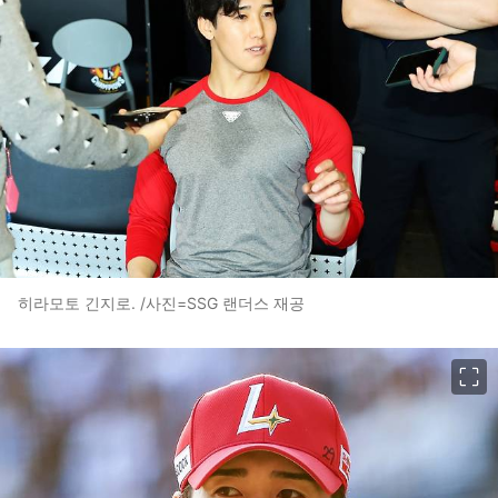
히라모토 긴지로. /사진=SSG 랜더스 재공
이미지 크게 보기