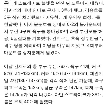
론에게 스트레이트 볼넷을 던진 뒤 도루마저 내줬다.
김민석의 내야 안타로 무사 1, 3루가 됐고, 강승호를
3구 삼진 처리했으나 이유찬에게 우익수 희생타를
헌납했다. 이어 윤준호를 상대로 0-2의 볼카운트에
서 뿌린 3구째 속구를 통타당하며 좌월 투런포를 허
용, 6실점째를 기록했다. 긴지로는 후속 정수빈을 유
격수 땅볼 처리하며 이닝을 마무리 지었고, 4회부터
마운드를 장지훈에게 넘겼다.
이날 긴지로의 총 투구 수는 78개. 속구 41개, 커브 1
9개(124~132km), 커터 16개(137~144km), 체인지
업 2개(136~137km)를 각각 섞어 던진 가운데, 속구
최고 구속은 152km, 평균 구속은 147km, 최저 구속
은 142km가 각각 나왔다. 다만 스트라이크가 38개,
볼은 무려 40개에 달했다.