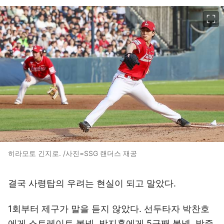
이미지 크게 보기
히라모토 긴지로. /사진=SSG 랜더스 재공
결국 사령탑의 우려는 현실이 되고 말았다.
1회부터 제구가 말을 듣지 않았다. 선두타자 박찬호
에게 스트레이트 볼넷, 박지훈에게 5구째 볼넷, 박준