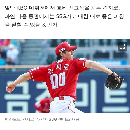
일단 KBO 데뷔전에서 호된 신고식을 치른 긴지로.
과연 다음 등판에서는 SSG가 기대한 대로 좋은 피칭
을 펼칠 수 있을 것인가.
이미지 크게 보기
히라모토 긴지로. /사진=SSG 랜더스 재공