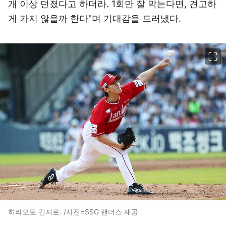
개 이상 던졌다고 하더라. 1회만 잘 막는다면, 견고하
게 가지 않을까 한다"며 기대감을 드러냈다.
이미지 크게 보기
히라모토 긴지로. /사진=SSG 랜더스 재공