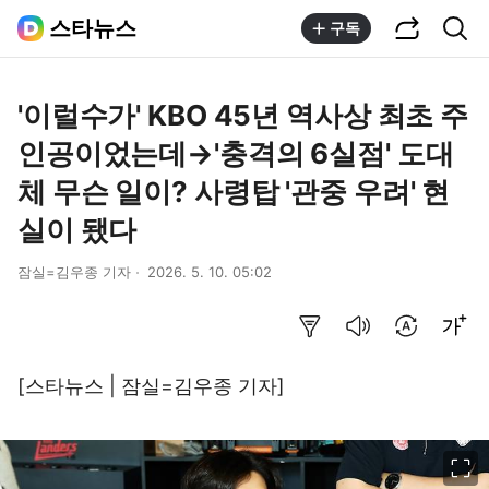
공유하기
통합검색
스타뉴스
구독
'이럴수가' KBO 45년 역사상 최초 주
인공이었는데→'충격의 6실점' 도대
체 무슨 일이? 사령탑 '관중 우려' 현
실이 됐다
잠실=김우종 기자
2026. 5. 10. 05:02
요약보기
음성으로 듣기
번역 설정
글씨크기 조절하기
[스타뉴스 | 잠실=김우종 기자]
이미지 크게 보기