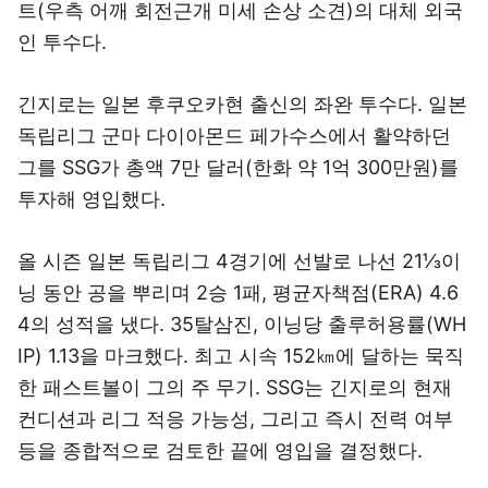
트(우측 어깨 회전근개 미세 손상 소견)의 대체 외국
인 투수다.
긴지로는 일본 후쿠오카현 출신의 좌완 투수다. 일본
독립리그 군마 다이아몬드 페가수스에서 활약하던
그를 SSG가 총액 7만 달러(한화 약 1억 300만원)를
투자해 영입했다.
올 시즌 일본 독립리그 4경기에 선발로 나선 21⅓이
닝 동안 공을 뿌리며 2승 1패, 평균자책점(ERA) 4.6
4의 성적을 냈다. 35탈삼진, 이닝당 출루허용률(WH
IP) 1.13을 마크했다. 최고 시속 152㎞에 달하는 묵직
한 패스트볼이 그의 주 무기. SSG는 긴지로의 현재
컨디션과 리그 적응 가능성, 그리고 즉시 전력 여부
등을 종합적으로 검토한 끝에 영입을 결정했다.