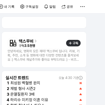
내 기록
구독설정
알림
공유
맥스무비
구독
구독
3.5천명
안녕하세요, 영화의 모든 재미! 맥스무비 입니다. 리뷰, 기
획, 추천, 소개 등 영화에 대한 다양한 컨텐츠를 즐겨보세
요 :) 맥스무비 채널추가와 좋아요 부탁드려요 :) - 비즈니
스 문의 : mkt@maxmovie.com
실시간 트렌드
오늘 4:30 기준
최성원 백혈병 완치
1
재벌 형사 시즌2
2
하리수 미키정 이혼 이유
4