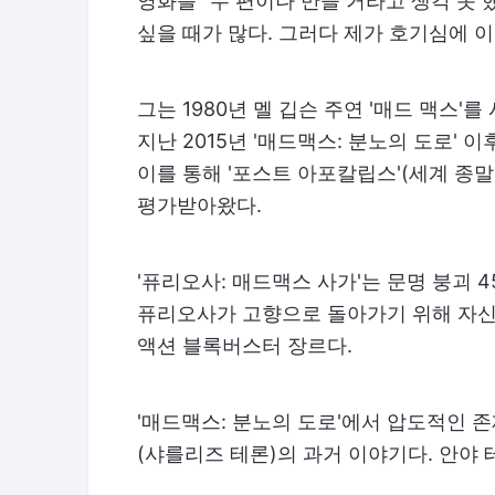
영화를 "두 편이나 만들 거라고 생각 못 했
싶을 때가 많다. 그러다 제가 호기심에 
그는 1980년 멜 깁슨 주연 '매드 맥스'를
지난 2015년 '매드맥스: 분노의 도로' 
이를 통해 '포스트 아포칼립스'(세계 종말
평가받아왔다.
'퓨리오사: 매드맥스 사가'는 문명 붕괴 
퓨리오사가 고향으로 돌아가기 위해 자신
액션 블록버스터 장르다.
'매드맥스: 분노의 도로'에서 압도적인
(샤를리즈 테론)의 과거 이야기다. 안야