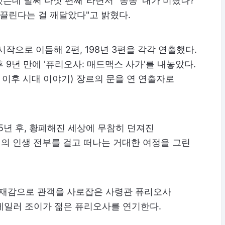
는데 벌써 다섯 편째"라면서 "종종 '내가 미쳤나?'
이끌린다는 걸 깨달았다"고 밝혔다.
 시작으로 이듬해 2편, 198년 3편을 각각 연출했다.
이후 9년 만에 '퓨리오사: 매드맥스 사가'를 내놓았다.
 이후 시대 이야기) 장르의 문을 연 연출자로
45년 후, 황폐해진 세상에 무참히 던져진
의 인생 전부를 걸고 떠나는 거대한 여정을 그린
 존재감으로 관객을 사로잡은 사령관 퓨리오사
 테일러 조이가 젊은 퓨리오사를 연기한다.