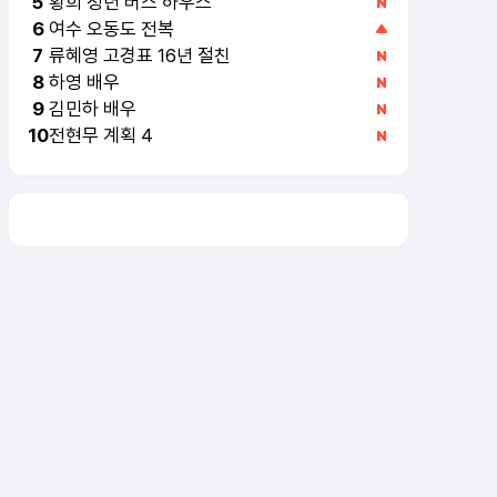
황희 청년 버스 하우스
5
여수 오동도 전복
6
류혜영 고경표 16년 절친
7
하영 배우
8
김민하 배우
9
전현무 계획 4
10