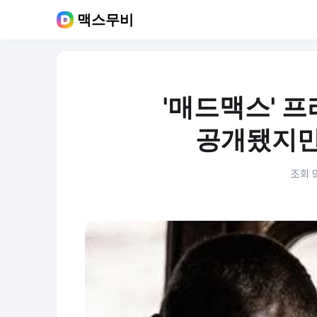
맥스무비
'매드맥스' 
공개됐지만.
조회 9