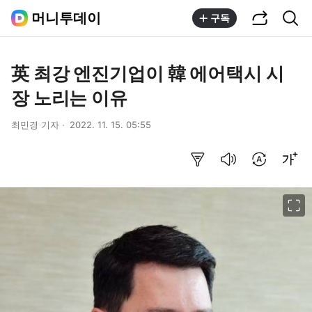
공유하기
통합검색
머니투데이
구독
英 최강 엔진기업이 韓 에어택시 시
장 노리는 이유
최민경 기자
2022. 11. 15. 05:55
요약보기
음성으로 듣기
번역 설정
글씨크기 조절하기
이미지 크게 보기