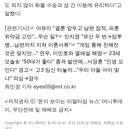
도 되지 않아 화물 수송과 섬 간 이동에 유리하다"고
말했다.
[관련기사]☞
아유미 "결혼 앞두고 남편 잠적, 파혼
위약금 고민"…무슨 일?
☞
민지영 "유산 두 번→암투
병…남편까지 지쳐 이혼서류"
☞
"게임 통해 친해진
것은 맞지만…" 연우, 이민호와 열애설 해명
☞
23세
모솔女 "50대가 좋다" 충격 발언에…서장훈 "인생 꼬
인다" 경고
☞
고3 임신 터놓자…"우리 아들 아이 맞
냐" 의심→잠수
최민경 기자 eyes00@mt.co.kr
<저작권자 ⓒ '돈이 보이는 리얼타임 뉴스' 머니투데
이, 무단전재 및 재배포 금지>
Copyright © 머니투데이 & mt.co.kr. 무단 전재 및 재배포, AI학습 이용
금지.