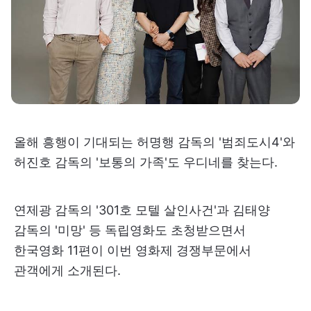
올해 흥행이 기대되는 허명행 감독의 '범죄도시4'와
허진호 감독의 '보통의 가족'도 우디네를 찾는다.
연제광 감독의 '301호 모텔 살인사건'과 김태양
감독의 '미망' 등 독립영화도 초청받으면서
한국영화 11편이 이번 영화제 경쟁부문에서
관객에게 소개된다.