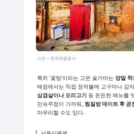
사진 = 한국관광공사
특히 ‘꽃탕’이라는 고온 숯가마는
양말 착
매점에서는 직접 장작불에 고구마나 감자
삼겹살이나 오리고기
등 든든한 메뉴를 맛
민속주점이 가까워,
찜질방 데이트 후 곧장
마무리할 수도 있다.
서울식물원