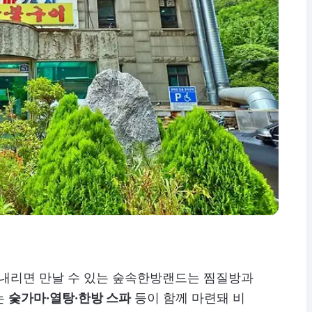
 내리면 만날 수 있는 숲속한방랜드는 찜질방과
는
숯가마·열탕·한방 스파
등이 함께 마련돼 비