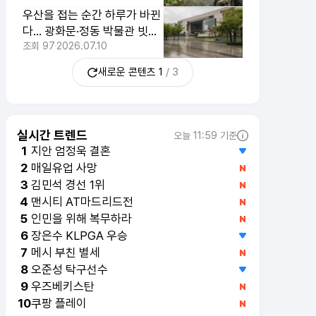
우산을 접는 순간 하루가 바뀐
다… 광화문·정동 박물관 빗길
산책 한눈에 보기
조회
97
2026.07.10
새로운 콘텐츠
1
/
3
실시간 트렌드
오늘 11:59 기준
지안 엄정욱 결혼
1
매일유업 사망
2
김민석 경선 1위
3
맨시티 AT마드리드전
4
인민을 위해 복무하라
5
장은수 KLPGA 우승
6
메시 부친 별세
7
오준성 탁구선수
8
우즈베키스탄
9
쿠팡 플레이
10