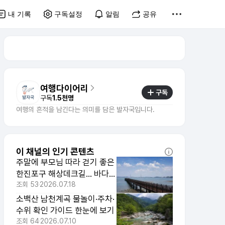
내 기록
구독설정
알림
공유
여행다이어리
구독
구독
1.5천명
여행의 흔적을 남긴다는 의미를 담은 발자국입니다.
이 채널의 인기 콘텐츠
주말에 부모님 따라 걷기 좋은
한진포구 해상데크길... 바다
보며 쉬어가는 당진...
조회
53
2026.07.18
소백산 남천계곡 물놀이·주차·
수위 확인 가이드 한눈에 보기
조회
64
2026.07.10