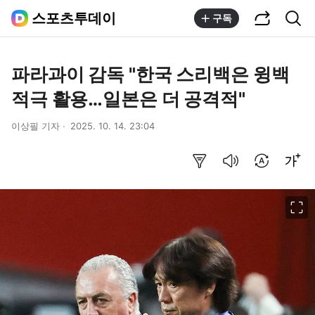
공유하기
통합검색
스포츠투데이
구독
파라과이 감독 "한국 스리백은 윙백
적극 활용…일본은 더 공격적"
이상필 기자
2025. 10. 14. 23:04
요약보기
음성으로 듣기
번역 설정
글씨크기 조절하기
이미지 크게 보기