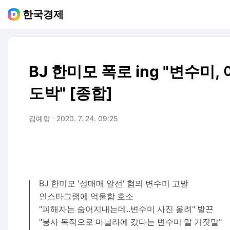
한국경제
BJ 한미모 폭로 ing "변수미
도박" [종합]
김예랑
2020. 7. 24. 09:25
BJ 한미모 '성매매 알선' 혐의 변수미 고발
인스타그램에 억울함 호소
"피해자는 숨어지내는데..변수미 사진 올려" 발끈
"봉사 목적으로 마닐라에 갔다는 변수미 말 거짓말"