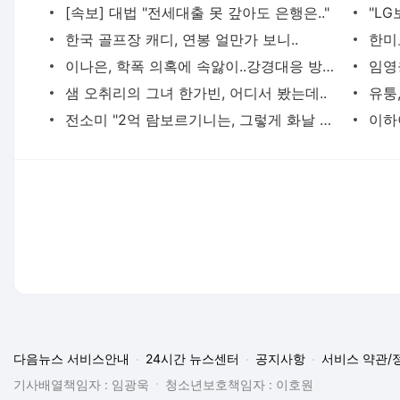
[속보] 대법 "전세대출 못 갚아도 은행은.."
한국 골프장 캐디, 연봉 얼만가 보니..
이나은, 학폭 의혹에 속앓이..강경대응 방침 밝히자 폭로글 '빛삭'
임영
샘 오취리의 그녀 한가빈, 어디서 봤는데..
유퉁,
전소미 "2억 람보르기니는, 그렇게 화날 일인가?"
다음뉴스 서비스안내
24시간 뉴스센터
공지사항
서비스 약관/
기사배열책임자 : 임광욱
청소년보호책임자 : 이호원
뉴스 기사에 대한 저작권 및 법적 책임은 자료제공사 또는 글쓴이에 있으
© Daum Corp.