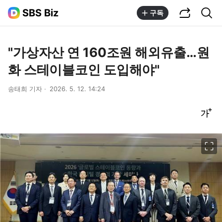
공유하기
통합검색
SBS Biz
구독
"가상자산 연 160조원 해외유출…원
화 스테이블코인 도입해야"
송태희 기자
2026. 5. 12. 14:24
글씨크기 조절하기
이미지 크게 보기