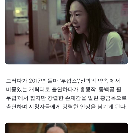
그러다가 2017년 들마 '투깝스','신과의 약속'에서
비중있는 캐릭터로 출연하다가 흥행작 '동백꽃 필
무렵'에서 짧지만 강렬한 존재감을 알린 황금옥으로
출연하며 시청자들에게 강렬한 인상을 남기게 된다.