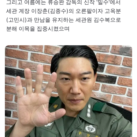
그리고 여름에는 류승완 감독의 신작 '밀수'에서
세관 계장 이장춘(김종수)의 오른팔이자 고옥분
(고민시)과 만남을 유지하는 세관원 김수복으로
분해 이목을 집중시켰으며