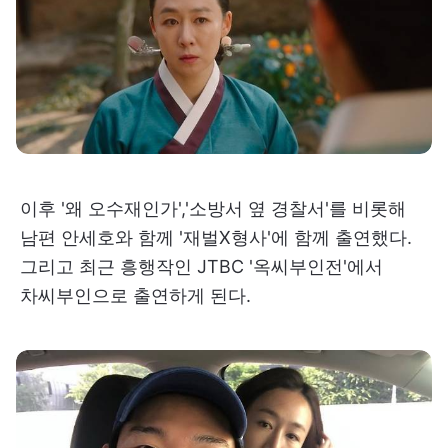
이후 '왜 오수재인가','소방서 옆 경찰서'를 비롯해
남편 안세호와 함께 '재벌X형사'에 함께 출연했다.
그리고 최근 흥행작인 JTBC '옥씨부인전'에서
차씨부인으로 출연하게 된다.