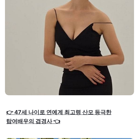
👉 47세 나이로 연예계 최고령 산모 등극한
탑여배우의 겹경사 👈