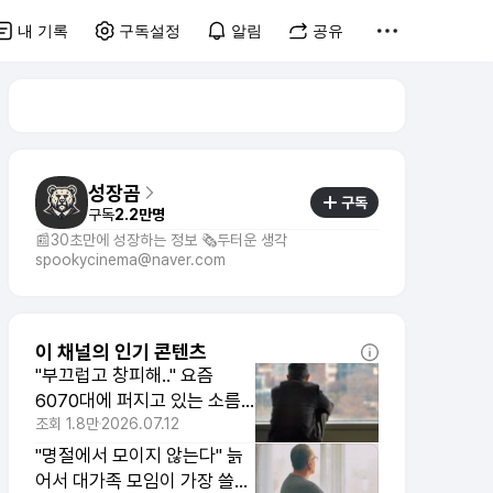
내 기록
구독설정
알림
공유
성장곰
구독
구독
2.2만명
📰30초만에 성장하는 정보 🗞️두터운 생각
spookycinema@naver.com
이 채널의 인기 콘텐츠
"부끄럽고 창피해.." 요즘
6070대에 퍼지고 있는 소름
끼치는 현상
조회
1.8만
2026.07.12
"명절에서 모이지 않는다" 늙
어서 대가족 모임이 가장 쓸모