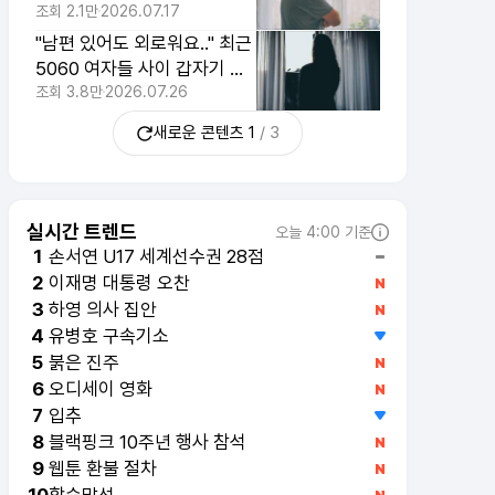
없어지는 진짜 이유
조회
2.1만
2026.07.17
"남편 있어도 외로워요.." 최근
5060 여자들 사이 갑자기 퍼
지고 있는 현상
조회
3.8만
2026.07.26
새로운 콘텐츠
1
/
3
실시간 트렌드
오늘 4:00 기준
손서연 U17 세계선수권 28점
1
이재명 대통령 오찬
2
유병호 구속기소
4
붉은 진주
5
오디세이 영화
6
입추
7
블랙핑크 10주년 행사 참석
8
웹툰 환불 절차
9
합숙맞선