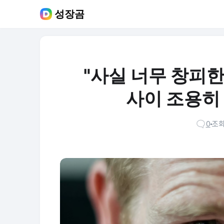
성장곰
"사실 너무 창피한데
사이 조용히
0
조회