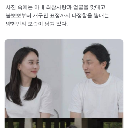
사진 속에는 아내 최참사랑과 얼굴을 맞대고
볼뽀뽀부터 개구진 표정까지 다정함을 뽐내는
양현민의 모습이 담겨 있다.