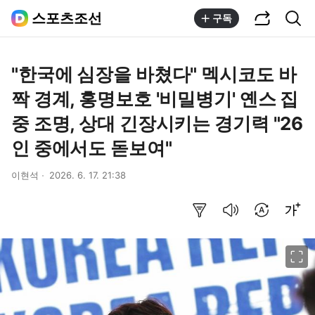
공유하기
통합검색
스포츠조선
구독
"한국에 심장을 바쳤다" 멕시코도 바
짝 경계, 홍명보호 '비밀병기' 옌스 집
중 조명, 상대 긴장시키는 경기력 "26
인 중에서도 돋보여"
이현석
2026. 6. 17. 21:38
요약보기
음성으로 듣기
번역 설정
글씨크기 조절하기
이미지 크게 보기