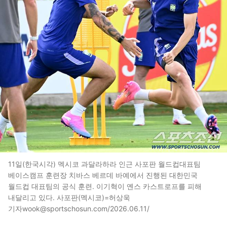
11일(한국시각) 멕시코 과달라하라 인근 사포판 월드컵대표팀
베이스캠프 훈련장 치바스 베르데 바예에서 진행된 대한민국
월드컵 대표팀의 공식 훈련. 이기혁이 옌스 카스트로프를 피해
내달리고 있다. 사포판(멕시코)=허상욱
기자wook@sportschosun.com/2026.06.11/