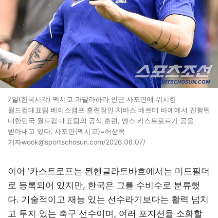
7일(한국시각) 멕시코 과달라하라 인근 사포판에 위치한
월드컵대표팀 베이스캠프 훈련장인 치바스 베르데 바예에서 진행된
대한민국 월드컵 대표팀의 공식 훈련, 옌스 카스트로프가 공을
받아내고 있다. 사포판(멕시코)=허상욱
기자wook@sportschosun.com/2026.06.07/
이어 '카스트로프는 묀헨글라트바흐에서는 미드필더
로 등록되어 있지만, 한국은 그를 수비수로 분류했
다. 기술적이고 재능 있는 선수라기보다는 활력 넘치
고 투지 있는 축구 선수이며, 여러 포지션을 소화할