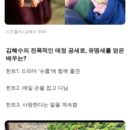
사진출처=김혜수 SNS
김혜수의 전폭적인 애정 공세로, 유명세를 얻은
배우는?
힌트1. 드라마 '슈룹'에 함께 출연
힌트2. 매일 손을 잡고 다님
힌트3. 사랑한다는 말을 계속함