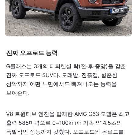
진짜 오프로드 능력
G클래스는 3개의 디퍼렌셜 락(전·후·중앙)을 갖춘
진짜 오프로드 SUV다. 모래밭, 진흙길, 험준한
산악까지 어떤 노면에서도 빠져나오는 능력을
보여준다.
V8 트윈터보 엔진을 탑재한 AMG G63 모델은 최고
출력 585마력으로 0~100km/h 가속 약 4.5초의
폭발적인 성능까지 갖췄다. 오프로드와 온로드를