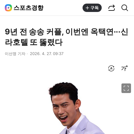
공유하기
통합검색
스포츠경향
구독
9년 전 송송 커플, 이번엔 옥택연···신
라호텔 또 뚫렸다
이선명 기자
2026. 4. 27. 09:37
번역 설정
글씨크기 조절하기
이미지 크게 보기