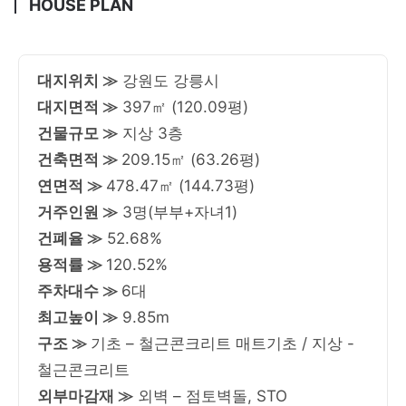
HOUSE PLAN
대지위치 ≫
강원도 강릉시
대지면적 ≫
397㎡ (120.09평)
건물규모 ≫
지상 3층
건축면적 ≫
209.15㎡ (63.26평)
연면적 ≫
478.47㎡ (144.73평)
거주인원 ≫
3명(부부+자녀1)
건폐율 ≫
52.68%
용적률 ≫
120.52%
주차대수 ≫
6대
최고높이 ≫
9.85m
구조 ≫
기초 – 철근콘크리트 매트기초 / 지상 -
철근콘크리트
외부마감재 ≫
외벽 – 점토벽돌, STO