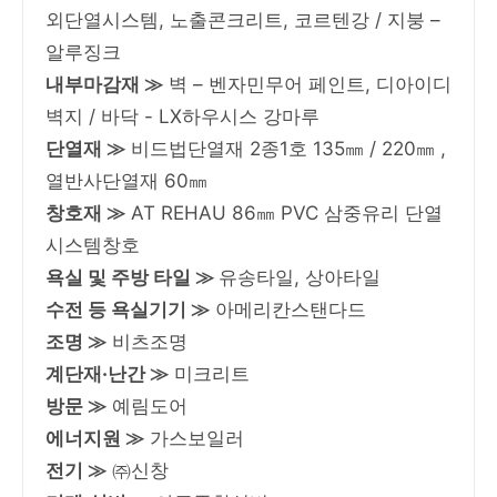
외단열시스템, 노출콘크리트, 코르텐강 / 지붕 –
알루징크
내부마감재 ≫
벽 – 벤자민무어 페인트, 디아이디
벽지 / 바닥 - LX하우시스 강마루
단열재 ≫
비드법단열재 2종1호 135㎜ / 220㎜ ,
열반사단열재 60㎜
창호재 ≫
AT REHAU 86㎜ PVC 삼중유리 단열
시스템창호
욕실 및 주방 타일 ≫
유송타일, 상아타일
수전 등 욕실기기 ≫
아메리칸스탠다드
조명 ≫
비츠조명
계단재·난간 ≫
미크리트
방문 ≫
예림도어
에너지원 ≫
가스보일러
전기 ≫
㈜신창