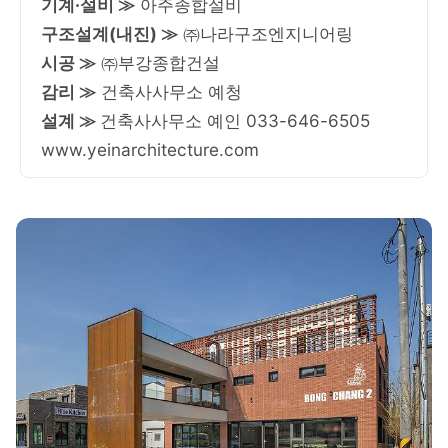
기계·설비 ≫
아주종합설비
구조설계(내진) ≫
㈜나라구조엔지니어링
시공 ≫
㈜부강종합건설
감리 ≫
건축사사무소 예청
설계 ≫
건축사사무소 예인 033-646-6505
www.yeinarchitecture.com