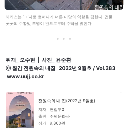
테라스는 ‘ㄱ’자로 뻗어나가 너른 마당의 역할을 겸한다. 건물
곳곳의 주황빛 조명이 안으로부터 주택을 밝힌다.
취재_ 오수현 | 사진_ 윤준환
ⓒ 월간 전원속의 내집 2022년 9월호 / Vol.283
www.uujj.co.kr
전원속의 내 집(2022년 9월호)
저자
편집부
0
출판
주택문화사
정가
9,800원