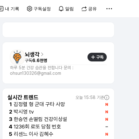
내 기록
구독설정
알림
공유
뇌생각
구독
구독
6.6천명
하루 5분 건강 습관을 전합니다 문의 :
ohsun130326@gmail.com
실시간 트렌드
오늘 15:58 기준
김정렬 형 군대 구타 사망
1
박시영 tv
2
한승연 손떨림 건강이상설
3
1236회 로또 당첨 번호
4
리센느 이사 김혜수
5