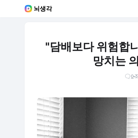
뇌생각
"담배보다 위험합니다
망치는 의
0
조