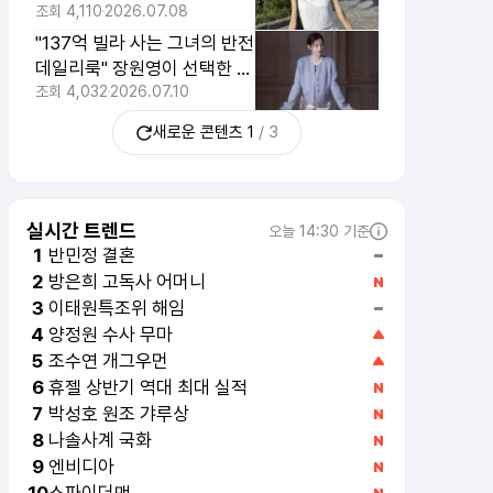
트 드레스의 정체
조회
4,110
2026.07.08
"137억 빌라 사는 그녀의 반전
데일리룩" 장원영이 선택한 4
만 원대 조거 팬츠
조회
4,032
2026.07.10
새로운 콘텐츠
1
/
3
실시간 트렌드
오늘 14:30 기준
반민정 결혼
1
방은희 고독사 어머니
2
이태원특조위 해임
3
양정원 수사 무마
4
조수연 개그우먼
5
휴젤 상반기 역대 최대 실적
6
박성호 원조 갸루상
7
나솔사계 국화
8
엔비디아
9
스파이더맨