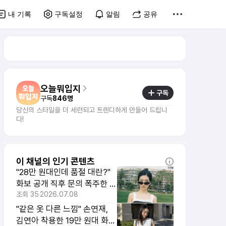
내 기록
구독설정
알림
공유
오늘뭐입지
구독
구독
846명
당신의 스타일을 더 세련되고 트렌디하게 만들어 드립니
다!
이 채널의 인기 콘텐츠
"28만 원대인데 품절 대란?"
화보 공개 직후 문의 폭주한 톱
여배우의 셋업
조회
35
2026.07.08
"같은 옷 다른 느낌" 손연재,
김연아 착용한 19만 원대 화이