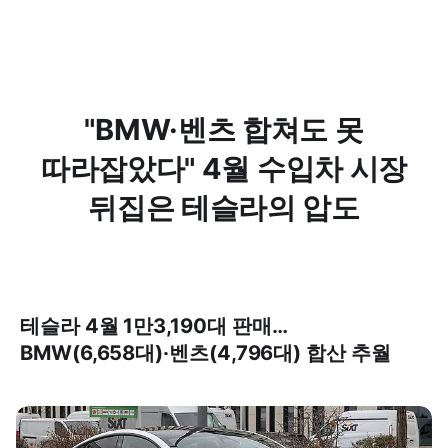
"BMW·벤츠 합쳐도 못
따라잡았다" 4월 수입차 시장
뒤집은 테슬라의 압도
테슬라 4월 1만3,190대 판매…
BMW(6,658대)·벤츠(4,796대) 합산 추월