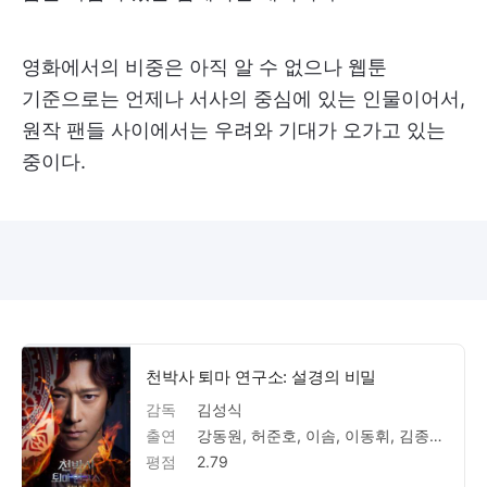
영화에서의 비중은 아직 알 수 없으나 웹툰
기준으로는 언제나 서사의 중심에 있는 인물이어서,
원작 팬들 사이에서는 우려와 기대가 오가고 있는
중이다.
천박사 퇴마 연구소: 설경의 비밀
감독
김성식
출연
강동원, 허준호, 이솜, 이동휘, 김종수, 박소이, 윤병희, 주보비, 박경혜, 이규호, 김원해, 박정민, 조이현, 이정은, 박명훈, 지수, 문성현, 서윤혁, 김영빈, 박지홍, 김동률, 강혜정, 류승완, 김지연, 윤제균, 박중섭, 오형균, 김지연, 강혜정, 조성민, 박중섭, 김성식, 후렛샤, 김홍태, 김현식, 오형균, 양현석, 이길규, 김한준, 황진혜, 배정윤, 이강희, 강네네, 문철우, 김창섭, 최민호, 이건문, 정택호, 김창석, 박경수, 황효균, 곽태용, 윤정희, 김현정, 윤희선
평점
2.79