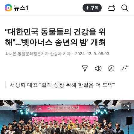
공유하기
통합검색
뉴스1
구독
"대한민국 동물들의 건강을 위
해"…'벳아너스 송년의 밤' 개최
최서윤 동물문화전문기자 한송아 기자
2024. 12. 9. 08:03
요약보기
음성으로 듣기
번역 설정
글씨크기 조절하기
서상혁 대표 "질적 성장 위해 한걸음 더 도약"
이미지 크게 보기