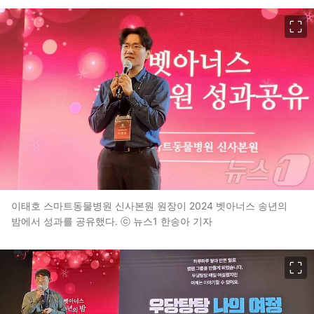
이미지 크게 보기
이태호 스마트동물병원 신사본원 원장이 2024 벳아너스 송년의
밤에서 성과를 공유했다. ⓒ 뉴스1 한송아 기자
이미지 크게 보기