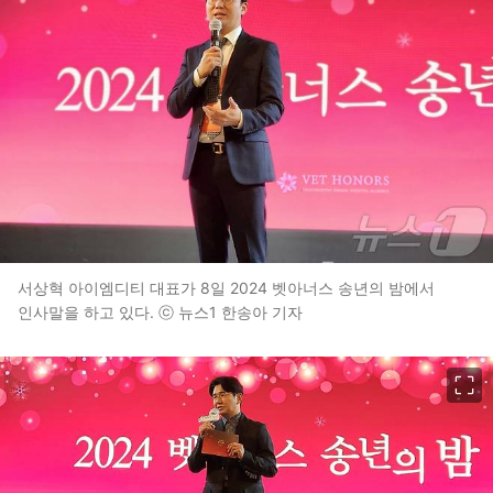
서상혁 아이엠디티 대표가 8일 2024 벳아너스 송년의 밤에서
인사말을 하고 있다. ⓒ 뉴스1 한송아 기자
이미지 크게 보기