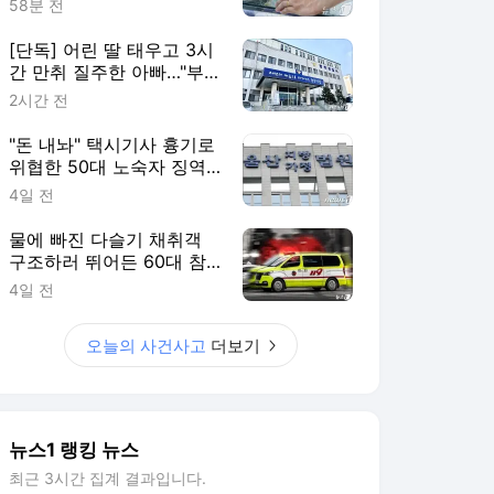
58분 전
[단독] 어린 딸 태우고 3시
간 만취 질주한 아빠…"부
부싸움 뒤 홧김에"
2시간 전
"돈 내놔" 택시기사 흉기로
위협한 50대 노숙자 징역
2년
4일 전
물에 빠진 다슬기 채취객
구조하러 뛰어든 60대 참
변…익수자는 회복
4일 전
오늘의 사건사고
더보기
뉴스1 랭킹 뉴스
최근 3시간 집계 결과입니다.