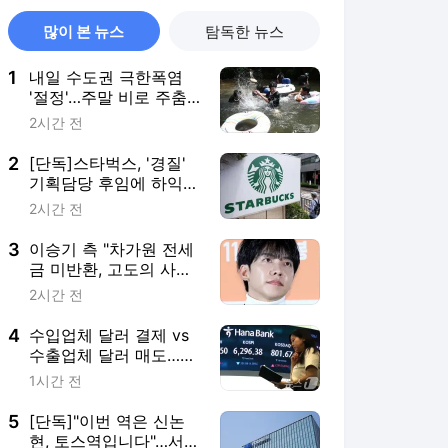
많이 본 뉴스
탐독한 뉴스
1
내일 수도권 극한폭염
'절정'…주말 비로 주춤,
다음주도 36도 '찜통'
2시간 전
2
[단독]스타벅스, '경질'
기획담당 후임에 하익성
상무…전직 임원 재영입
2시간 전
3
이승기 측 "차가원 전세
금 미반환, 고도의 사기
수법…엄벌 대응"
2시간 전
4
수입업체 달러 결제 vs
수출업체 달러 매도…환
율 1420원대 공방(종합)
1시간 전
5
[단독]"이번 역은 신논
현, 토스역입니다"…서울