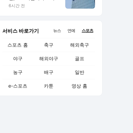
지하철에 토스 이름 새
6시간 전
겼다
서비스 바로가기
뉴스
연예
스포츠
스포츠 홈
축구
해외축구
야구
해외야구
골프
농구
배구
일반
e-스포츠
카툰
영상 홈