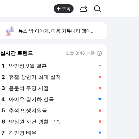
공유하기
검색
구독
뉴스 밖 이야기, 다음 커뮤니티 웹에서 보기
실시간 트렌드
오늘 8:48 기준
툴팁보기
1
반민정 9월 결혼
,유지
2
휴젤 상반기 최대 실적
,신규
3
음문석 무명 시절
,신규
4
아이유 장기하 선곡
,하락
5
추석 민생지원금
,상승
6
양정원 사건 경찰 구속
,신규
7
김민경 배우
,하락