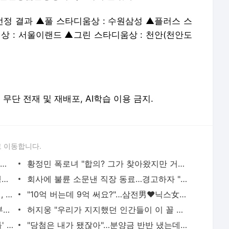
 선정 결과 ▲풀 스타디움상 : 수원삼성 ▲플러스 스
상 : 서울이랜드 ▲그린 스타디움상 : 천안(천안도
erved. 무단 전재 및 재배포, AI학습 이용 금지.
 이동합니다.
"호텔서 상간남과 스킨십 나눈 시누이 목격…제 남편이 입 다물라 하네요"
황정민 폭로녀 "합의? 그가 찾아왔지만 거절…허위 주장 다 밝힐 수 있다"
태국행 기내 그 남자, 잠든 여승객 성추행…"바지에 체액까지 묻었다"
회사에 불륜 소문낸 직장 동료…경고하자 "사모님께도 말씀드리겠다"
"오빠 잠깐 집으로 와"…딸 틱톡으로 유인, 성폭행 복수한 아빠
"10억 버는데 9억 써요?"…삼전男♥닉스女 3:3 단체소개팅 예능 화제
"몸 판 돈"…구마모토 지진, 수천만원 기부하고 비난받은 성인물 배우
허지웅 "우리가 지지했던 인간들이 이 꼴 만들어"…형소법 개정안에 발끈
"시누이 재취업한다고 퇴근 후 '조카 셔틀' 하라는 남편…이게 맞나요?"
"당첨은 내가 됐잖아"…분양금 반반 냈는데 '차익은 내 몫' 주장한 남편