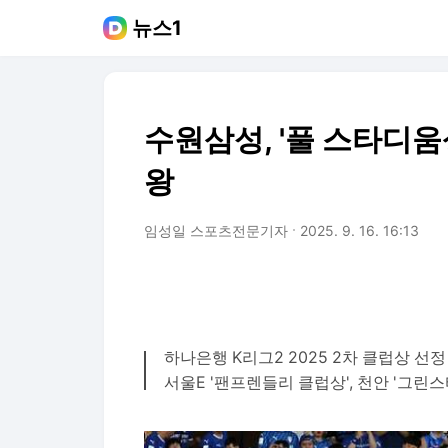
뉴스1
수원삼성, '풀 스타디움
왕
임성일 스포츠전문기자
2025. 9. 16. 16:13
하나은행 K리그2 2025 2차 클럽상 선정
서울E '팬프렌들리 클럽상', 천안 '그린