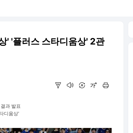
상' '플러스 스타디움상' 2관
요약보기
음성으로 듣기
번역 설정
글씨크기 조절하기
인쇄하기
 결과 발표
스타디움상'