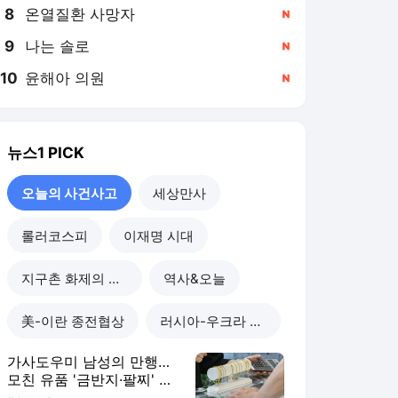
8
온열질환 사망자
,신규
9
나는 솔로
,신규
10
윤해아 의원
,신규
뉴스1
PICK
오늘의 사건사고
세상만사
롤러코스피
이재명 시대
지구촌 화제의 뉴스
역사&오늘
美-이란 종전협상
러시아-우크라 전쟁
가사도우미 남성의 만행…
모친 유품 '금반지·팔찌' 녹
여 팔았다