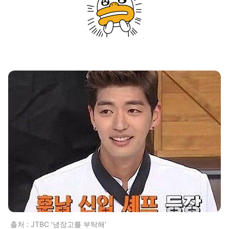
출처 : JTBC '냉장고를 부탁해'