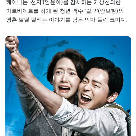
깨어나는 ‘선지’(임윤아)를 감시하는 기상천외한
아르바이트를 하게 된 청년 백수 ‘길구’(안보현)의
영혼 탈탈 털리는 이야기를 담은 악마 들린 코미디.