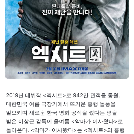
2019년 데뷔작 <엑시트>로 942만 관객을 동원,
대한민국 여름 극장가에서 뜨거운 흥행 돌풍을
일으키며 새로운 한국 영화 공식을 썼다는 평을
받은 이상근 감독이 올여름 <악마가 이사왔다>로
돌아온다. <악마가 이사왔다>는 <엑시트>​의 흥행