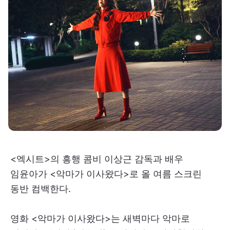
<엑시트>의 흥행 콤비 이상근 감독과 배우
임윤아가 <악마가 이사왔다>로 올 여름 스크린
동반 컴백한다.
영화 <악마가 이사왔다>는 새벽마다 악마로