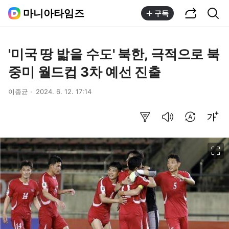
공유하기
통합검색
마니아타임즈
구독
'미국 땅 밟을 수도' 북한, 극적으로 북
중미 월드컵 3차 예선 진출
이종균
2024. 6. 12. 17:14
요약보기
음성으로 듣기
번역 설정
글씨크기 조절하기
이미지 크게 보기