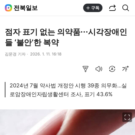
공유하기
통합검색
전북일보
구독
점자 표기 없는 의약품⋯시각장애인
들 ‘불안’한 복약
김문경 기자
2026. 1. 11. 16:18
요약보기
음성으로 듣기
번역 설정
글씨크기 조절하기
2024년 7월 약사법 개정안 시행 39종 의무화…실
로암장애인자립생활센터 조사, 표기 43.6%
이미지 크게 보기