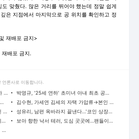
밍도 맞췄다. 많은 거리를 뛰어야 했는데 정말 쉽게
 깊은 지점에서 마지막으로 공 위치를 확인하고 정
 및 재배포 금지>
및 재배포 금지.
 언론사로 이동합니다.
[단독]'재혼' 은지원, 예비신부는 9살 연하 스타일리스트 - SPOTV NEWS
박영규, '25세 연하' 초미녀 아내 최초 공개…"유작이라는 마음으로"('살림남') - SPOTV NEWS
, 20살 딸 공개…母 뺨치는 웨딩드레스 자태 '시선집중' - SPOTV NEWS
김수현, 가세연 김세의 자택 가압류→본인 자택은 광고주에 가압류 '어쩌나'[종합] - SPOTV NEWS
'전역' BTS 정국 자택 침입 시도한 중국인 여성, 경찰에 현행범 체포 - SPOTV NEWS
성유리, 남편 옥바라지 끝낸다…'코인 상장 뒷돈→구속' 안성현 보석 인용 - SPOTV NEWS
조정식, 현직 교사와 '문제 거래 의혹'…'티처스2' 인터뷰서 해명할까 - SPOTV NEWS
보아 향한 낙서 테러, 도심 곳곳에…팬들이 직접 지웠다 '분노' - SPOTV NEWS
홍진경 "전화 84통 왔더라…딸 인생 걸고 맹세" 빨간옷 정치색 논란 해명[종합] - SPOTV NEWS