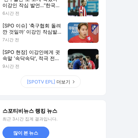
소
이강인 작심 발언...“한국
축구 좋은 상황 아니지만”
6시간 전
[SPO 현장]
[SPO 이슈] ‘축구협회 돌려
깐 것일까’ 이강인 작심발
언 “많은 분들이 생각 잘 해
7시간 전
야”
[SPO 현장] 이강인에게 귓
속말 '속닥속닥', 적극 전술
지시 내린 시메오네 감독...
9시간 전
주전 도약의 청신호일까
[SPOTV EPL]
더보기
스포티비뉴스 랭킹 뉴스
최근 3시간 집계 결과입니다.
많이 본 뉴스