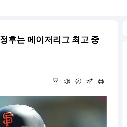
이정후는 메이저리그 최고 중
요약보기
음성으로 듣기
번역 설정
글씨크기 조절하기
인쇄하기