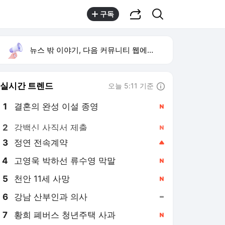
공유하기
검색
구독
뉴스 밖 이야기, 다음 커뮤니티 웹에서 보기
실시간 트렌드
오늘 5:11 기준
툴팁보기
1
결혼의 완성 이설 종영
,신규
2
강백신 사직서 제출
,신규
3
정연 전속계약
,상승
4
고영욱 박하선 류수영 막말
,신규
5
천안 11세 사망
,신규
6
강남 산부인과 의사
,유지
7
황희 폐버스 청년주택 사과
,신규