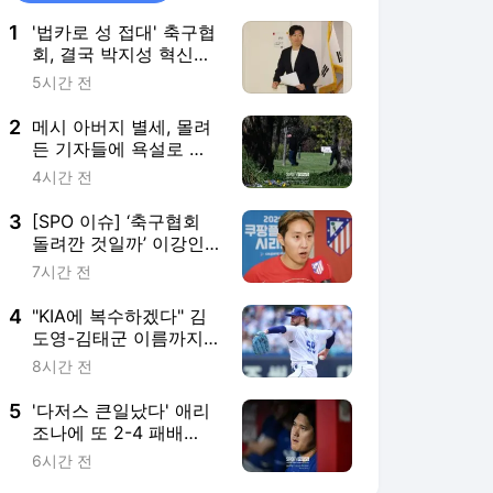
1
'법카로 성 접대' 축구협
회, 결국 박지성 혁신위
권고안 수용 의사 "선거
5시간 전
인단 확대 조속히 이행"
대국민 사과문에 명시
2
메시 아버지 별세, 몰려
든 기자들에 욕설로 분
노한 메시 형…고향 이
4시간 전
웃들은 "힘내, 조용히 추
모하길" 배려
3
[SPO 이슈] ‘축구협회
돌려깐 것일까’ 이강인
작심발언 “많은 분들이
7시간 전
생각 잘 해야”
4
"KIA에 복수하겠다" 김
도영-김태군 이름까지
똑똑히 기억 중…페덱의
8시간 전
복수혈전 결말은?
5
'다저스 큰일났다' 애리
조나에 또 2-4 패배
→10G 2승 8패 부진…
6시간 전
오타니도 4타수 무안타