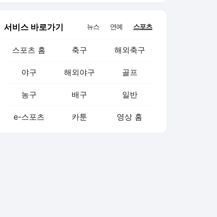
침묵
서비스 바로가기
뉴스
연예
스포츠
스포츠 홈
축구
해외축구
야구
해외야구
골프
농구
배구
일반
e-스포츠
카툰
영상 홈