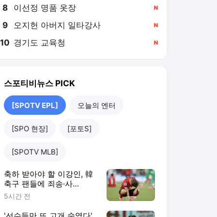
8
이선정 명품 옷장
,신규
9
오지헌 아버지 일타강사
,신규
10
경기도 교육청
,신규
스포티비뉴스
PICK
[SPOTV EPL]
오늘의 엔터
[SPO 현장]
[포토S]
[SPOTV MLB]
축하 받아야 할 이강인, 韓
축구 팬들에 죄송·사
과…“대한민국 축구로 기쁨
5시간 전
을 드리려 최선 다하는 중,
많이 사랑해 주셨으면” 읍
'선수들만 또 고개 숙였다'