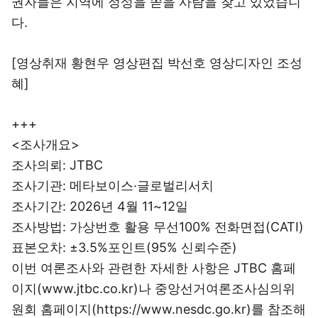
권자들은 지역에 정성을 쏟을 사람을 찾고 있었습니
다.
[영상취재 황현우 영상편집 박선호 영상디자인 조성
혜]
+++
<조사개요>
조사의뢰: JTBC
조사기관: 메타보이스·글로벌리서치
조사기간: 2026년 4월 11~12일
조사방법: 가상번호 활용 무선100% 전화면접(CATI)
표본오차: ±3.5%포인트(95% 신뢰수준)
이번 여론조사와 관련한 자세한 사항은 JTBC 홈페
이지(www.jtbc.co.kr)나 중앙선거여론조사심의위
원회 홈페이지(https://www.nesdc.go.kr)를 참조해