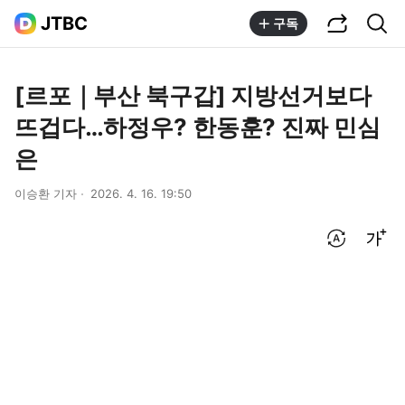
공유하기
통합검색
JTBC
구독
[르포｜부산 북구갑] 지방선거보다
뜨겁다…하정우? 한동훈? 진짜 민심
은
이승환 기자
2026. 4. 16. 19:50
번역 설정
글씨크기 조절하기