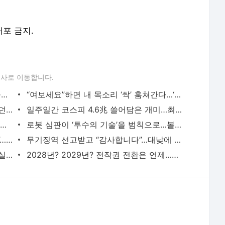
배포 금지.
론사로 이동합니다.
美 군사매체의 KF-21 평가는…“세계 제공권 경쟁할 수준”
“여보세요”하면 내 목소리 ‘싹’ 훔쳐간다…‘침묵의 사기 전화’ 경고 나온 프랑스
“뇌 건강에 좋대서 매일 먹었는데”…믿었던 ‘오메가3’의 배신
일주일간 코스피 4.6兆 쓸어담은 개미…최애 종목은?
“일본 100대 기업 다 합쳐도 삼성전자에 안 돼?” 뒤집어진 日…골드만삭스 최근 보고서 어떻길
로봇 심판이 ‘투수의 기술’을 범칙으로…볼넷 70년래 최고
“병원 1시간 가려고 반차, 아까워 죽겠네”…이제 시간 단위로 연차 쪼개 쓴다
무기징역 선고받고 “감사합니다”…대낮에 또래 유튜버 살해한 50대
비중증 보장 줄이고 보험료 낮춴 ‘5세대 실손’...6일 출시된다
2028년? 2029년? 전작권 전환은 언제…李 “스스로 작전할 준비해야”