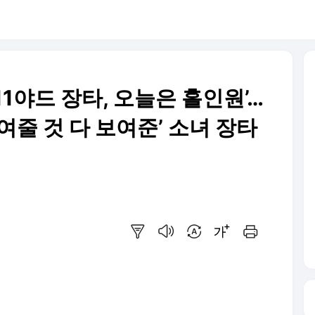
11야드 장타, 오늘은 홀인원’…
여줄 것 다 보여준’ 소녀 장타
요약보기
음성으로 듣기
번역 설정
글씨크기 조절하기
인쇄하기