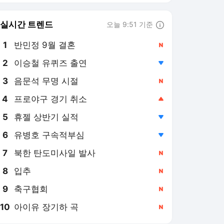
6
유병호 구속적부심
,하락
7
북한 탄도미사일 발사
,신규
8
입추
,신규
9
축구협회
,신규
10
아이유 장기하 곡
,신규
서울경제 랭킹 뉴스
최근 3시간 집계 결과입니다.
많이 본 뉴스
탐독한 뉴스
1
[단독]1년새 PEF 규제법
11개…외국계만 웃는다
[시그널]
1시간 전