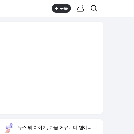
공유하기
검색
구독
뉴스 밖 이야기, 다음 커뮤니티 웹에서 보기
실시간 트렌드
오늘 9:51 기준
툴팁보기
1
반민정 9월 결혼
,신규
2
이승철 유퀴즈 출연
,하락
3
음문석 무명 시절
,신규
4
프로야구 경기 취소
,상승
5
휴젤 상반기 실적
,하락