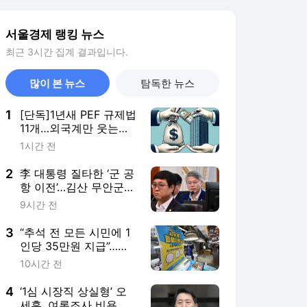
2
李 대통령 질타한 ‘군 공
항 이전’…김산 무안군수
“민형배 시장 만난적 없
9시간 전
다”
3
“추석 전 모든 시민에 1
인당 35만원 지급”…민
생지원금 소식에 들썩이
10시간 전
는 ‘이곳’
4
‘1심 시장직 상실형’ 오
세훈, 여론조사 비용 대
납 항소심 21일 시작
3시간 전
5
“한국 너무 좋아, 또 올
래요” 이런 사람 많더
니…외국인 관광객
20시간 전
4000만 시대로
서비스 바로가기
뉴스
연예
스포츠
스포츠 홈
축구
해외축구