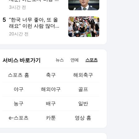
야구
해외야구
골프
농구
배구
일반
e-스포츠
카툰
영상 홈