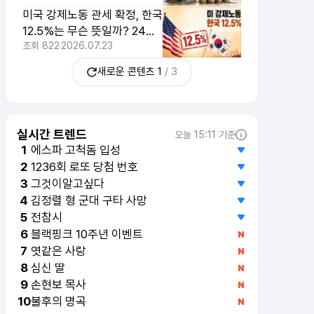
미국 강제노동 관세 확정, 한국
12.5%는 무슨 뜻일까? 24일
시행 총정리
조회
822
2026.07.23
새로운 콘텐츠
1
/
3
실시간 트렌드
오늘 15:11 기준
에스파 고척돔 입성
1
1236회 로또 당첨 번호
2
그것이알고싶다
3
김정렬 형 군대 구타 사망
4
전참시
5
블랙핑크 10주년 이벤트
6
엿같은 사랑
7
심신 딸
8
손현보 목사
9
불후의 명곡
10