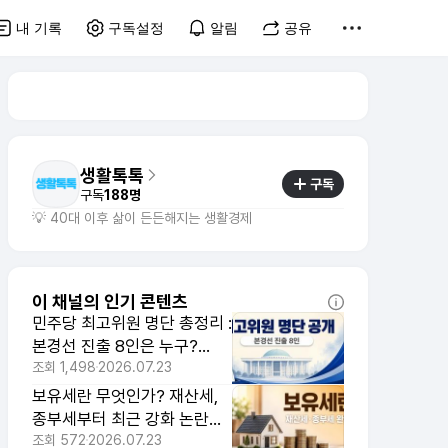
내 기록
구독설정
알림
공유
생활톡톡
구독
구독
188명
💡 40대 이후 삶이 든든해지는 생활경제
이 채널의 인기 콘텐츠
민주당 최고위원 명단 총정리 :
본경선 진출 8인은 누구?
8·17 전당대회 관전 포인트
조회
1,498
2026.07.23
보유세란 무엇인가? 재산세,
종부세부터 최근 강화 논란까
지 한 번에 정리
조회
572
2026.07.23