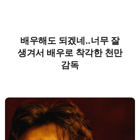
배우해도 되겠네..너무 잘
생겨서 배우로 착각한 천만
감독