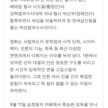
베테랑 형사 서도철(황정민)의
강력범죄수사대에 막내 형사 박선우(정해인)가
합류하면서 세상을 떠들썩하게 한 연쇄살인범을
쫓는 액션범죄수사극이다.
영화는 사법제도의 문제점과 사적 단죄, 사이버
렉카, 언론의 기능, 학폭 등 최근 다양한
콘텐츠에서 다뤄지는 이슈를 녹여 냈다. 1편에서
보여준 선악 대결의 단순 명료한 구도를 버리고
한 사건의 입체적인 면을 고집스럽게
들여다본다. 그로 인한 여러 인물 간의 복잡한
얽힘이 계속되고 딱 잘라 말할 수 없는 마음이
계속된다.
9월 11일 삼청동의 카페에서 류승완 감독을 만나