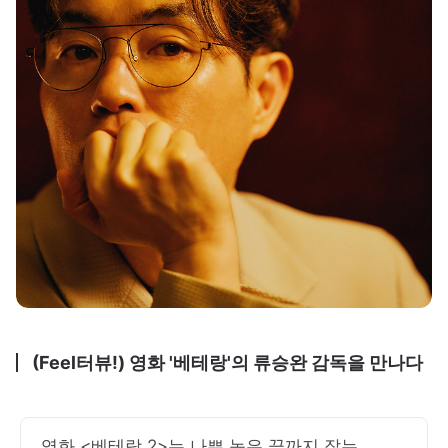
(Feel터뷰!) 영화 '베테랑'의 류승완 감독을 만나다
영화 <베테랑 2>는 나쁜 놈은 끝까지 잡는