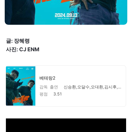
글: 장혜령
사진: CJ ENM
베테랑2
감독
출연
신승환,오달수,오대환,김시후,안보현,권해효,변홍준,조관우,허준호,김재화,김가을,박준면,박경혜,주보비,신민재,우정원,이원재,류승완
평점
3.51