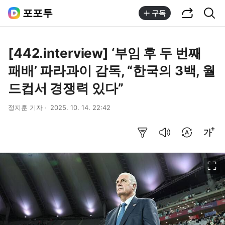
공유하기
통합검색
포포투
구독
[442.interview] ‘부임 후 두 번째
패배’ 파라과이 감독, “한국의 3백, 월
드컵서 경쟁력 있다”
정지훈 기자
2025. 10. 14. 22:42
요약보기
음성으로 듣기
번역 설정
글씨크기 조절하기
이미지 크게 보기