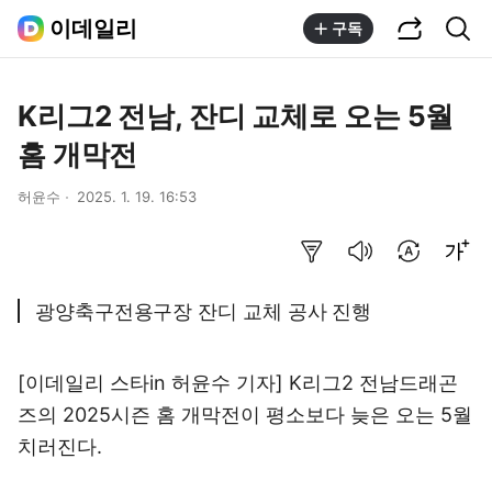
공유하기
통합검색
이데일리
구독
K리그2 전남, 잔디 교체로 오는 5월
홈 개막전
허윤수
2025. 1. 19. 16:53
요약보기
음성으로 듣기
번역 설정
글씨크기 조절하기
광양축구전용구장 잔디 교체 공사 진행
[이데일리 스타in 허윤수 기자] K리그2 전남드래곤
즈의 2025시즌 홈 개막전이 평소보다 늦은 오는 5월
치러진다.