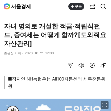
공유하기
통합검색
서울경제
구독
자녀 명의로 개설한 적금·적립식펀
드, 증여세는 어떻게 할까?[도와줘요
자산관리]
조윤진 기자
2023. 10. 21. 12:00
요약보기
음성으로 듣기
번역 설정
글씨크기 조절하기
■장지인 NH농협은행 All100자문센터 세무전문위
원
이미지 크게 보기